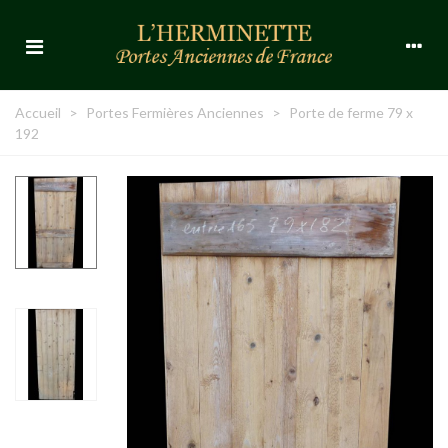
Accueil
>
Portes Fermières Anciennes
>
Porte de ferme 79 x
192