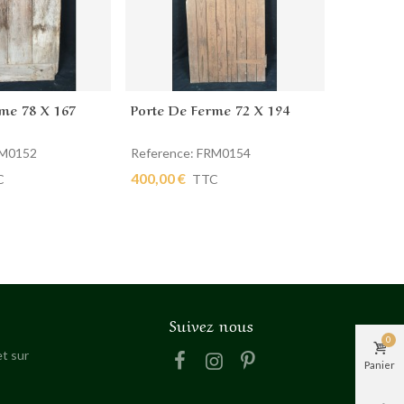
me 78 X 167
Porte De Ferme 72 X 194
Porte De
 panier
Ajouter au panier
Ajout
RM0152
Reference: FRM0154
Referenc
400,00 €
300,00 €
C
TTC
Suivez nous
0
t sur
Panier