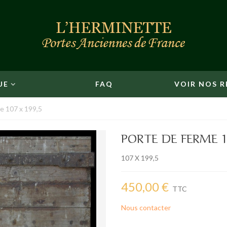
UE
FAQ
VOIR NOS R
e 107 x 199,5
PORTE DE FERME 10
107 X 199,5
450,00 €
TTC
Nous contacter