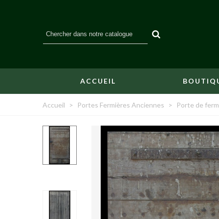
ACCUEIL
BOUTIQ
Accueil
>
Portes Fermières Anciennes
>
Porte de ferm