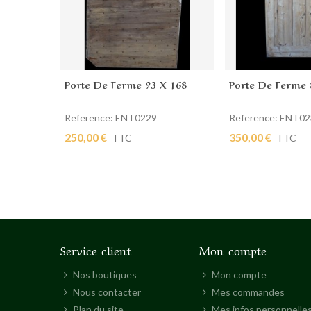
Porte De Ferme 93 X 168
Porte De Ferme 
Ajouter au panier
Ajouter au pan
Reference: ENT0229
Reference: ENT0
250,00 €
350,00 €
TTC
TTC
Service client
Mon compte
Nos boutiques
Mon compte
Nous contacter
Mes commandes
Plan du site
Mes infos personnelle