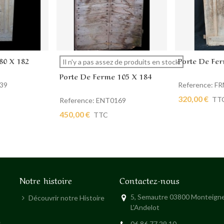
80 X 182
Porte De Fer
ier
Afficher plus
Ajouter au
Il n'y a pas assez de produits en stock.
Porte De Ferme 105 X 184
239
Reference: F
320,00 €
TT
Reference: ENT0169
450,00 €
TTC
Notre histoire
Contactez-nous
5, Semautre 03800 Monteigne
Découvrir notre Histoire
L'Andelot
s
06 86 77 29 10