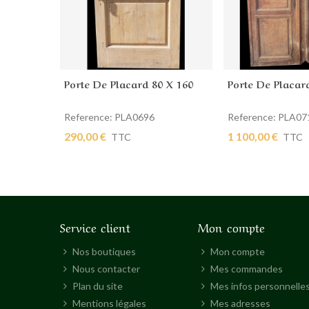
Porte De Placard 80 X 160
Porte De Placar
Ajouter au panier
Ajouter au pan
Reference: PLA0696
Reference: PLA07
290,00 €
1 100,00 €
TTC
TTC
Service client
Mon compte
Nos boutiques
Mon compte
Nous contacter
Mes commandes
Plan du site
Mes infos personnelle
Mentions légales
Mes adresses