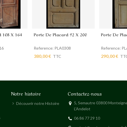
d 108 X 164
Porte De Placard 92 X 200
Porte De Pla
ier
Ajouter au panier
Ajouter au
16
Reference: PLA0308
Reference: P
380,00 €
290,00 €
TTC
TT
Notre histoire
Contactez-nous
5, Semautre 03800 Monteigne
Découvrir notre Histoire
L'Andelot
s
06 86 77 29 10