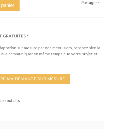
Partager
 panier
T GRATUITES !
adaptation sur mesure par nos menuisiers, retenez bien la
ous la communiquer en même temps que votre projet et
IRE MA DEMANDE SUR MESURE
 de souhaits