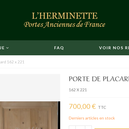
UE
FAQ
VOIR NOS R
card 162 x 221
PORTE DE PLACARD
162 X 221
700,00 €
TTC
Derniers articles en stock