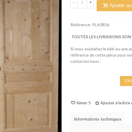
-
+
Ajouter au
Référence:
PLA0816
TOUTES LES LIVRAISONS SON
Si vous souhaitez le bâti ou une 
référence de cette pièce pour n
contactez nous :
FA
Aimer
5
Ajouter à la liste
Informations techniques