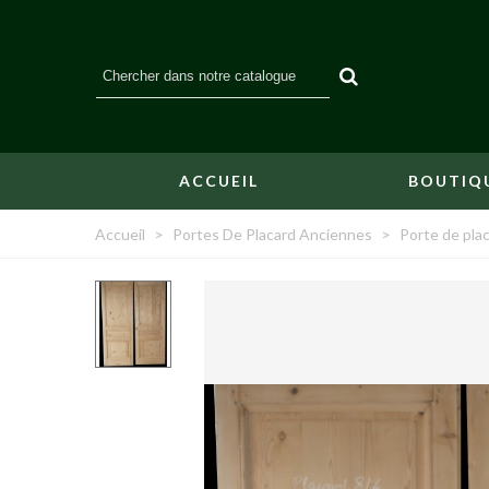
ACCUEIL
BOUTIQ
Accueil
>
Portes De Placard Anciennes
>
Porte de pla