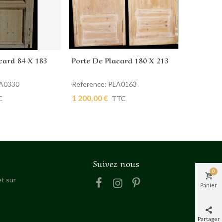
card 84 X 183
Porte De Placard 180 X 213
Porte De
 panier
Ajouter au panier
Ajout
LA0330
Reference: PLA0163
Reference
1 200,00 €
290,00 €
C
TTC
Suivez nous
0
t sur
Panier
Partager