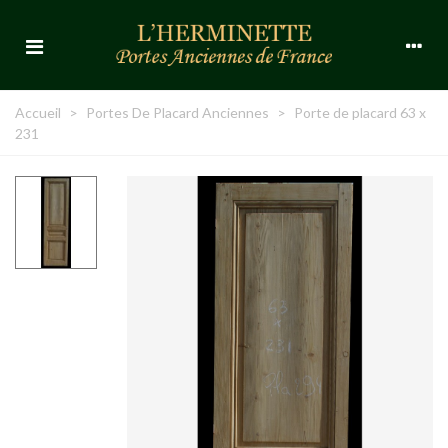
Accueil
>
Portes De Placard Anciennes
>
Porte de placard 63 x
231