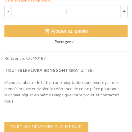
Derniers articles en stock
-
+
Ajouter au panier
Partager
Référence:
COM0487
TOUTES LES LIVRAISONS SONT GRATUITES !
Si vous souhaitez le bâti ou une adaptation sur mesure par nos
menuisiers, retenez bien la référence de cette pièce pour nous
la communiquer en même temps que votre projet et contactez
nous :
FAIRE MA DEMANDE SUR MESURE