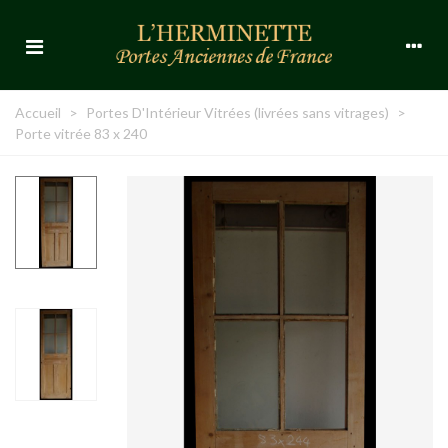
Accueil
>
Portes D'Intérieur Vitrées (livrées sans vitrages)
>
Porte vitrée 83 x 240