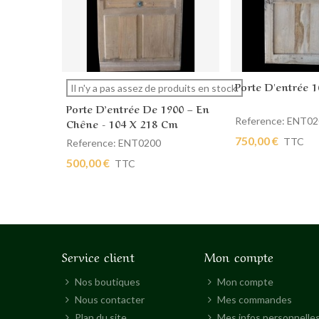
Porte D'entrée 1
Afficher plus
Ajouter au pan
Il n'y a pas assez de produits en stock.
Porte D’entrée De 1900 – En
Reference: ENT0
Chêne - 104 X 218 Cm
750,00 €
TTC
Reference: ENT0200
500,00 €
TTC
Service client
Mon compte
Nos boutiques
Mon compte
Nous contacter
Mes commandes
Plan du site
Mes infos personnelle