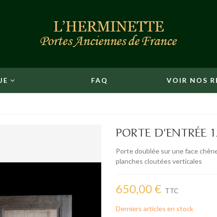
UE
FAQ
VOIR NOS R
PORTE D'ENTRÉE 1
Porte doublée sur une face chêne 
planches cloutées verticales
650,00 €
TTC
Derniers articles en stock