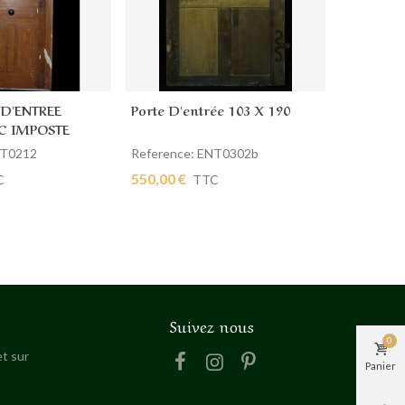
 D'ENTREE
Porte D'entrée 103 X 190
 panier
Ajouter au panier
Aff
Nous con
C IMPOSTE
Porte D'e
NT0212
Reference: ENT0302b
550,00 €
C
TTC
Referenc
550,00 €
Suivez nous
0
t sur
Panier