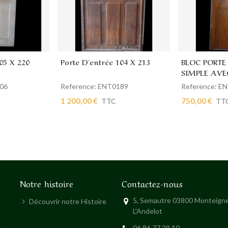
05 X 220
Porte D'entrée 104 X 213
BLOC PORTE
ier
Ajouter au panier
Ajouter au
SIMPLE AVE
VITREE
206
Reference: ENT0189
Reference: E
1 200,00 €
750,00 €
TTC
TT
Notre histoire
Contactez-nous
5, Semautre 03800 Monteigne
Découvrir notre Histoire
L'Andelot
s
06 86 77 29 10