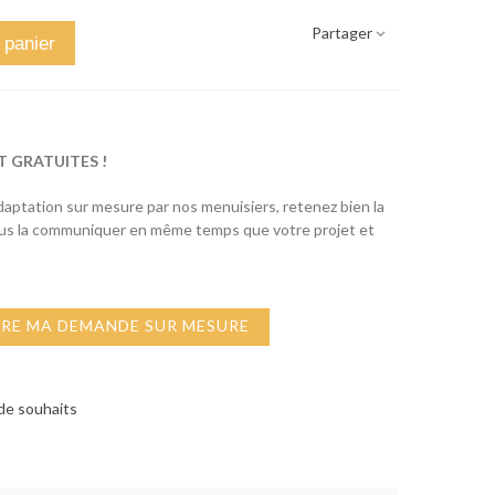
Partager
 panier
T GRATUITES !
adaptation sur mesure par nos menuisiers, retenez bien la
ous la communiquer en même temps que votre projet et
IRE MA DEMANDE SUR MESURE
 de souhaits