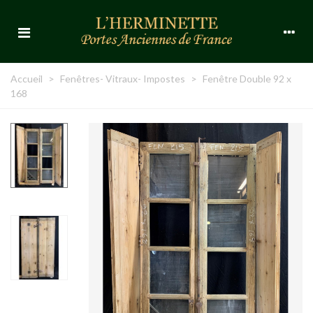
Accueil
>
Fenêtres- Vitraux- Impostes
>
Fenêtre Double 92 x
168