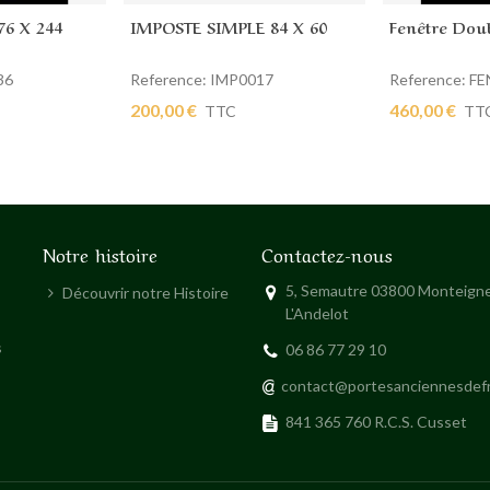
76 X 244
IMPOSTE SIMPLE 84 X 60
Fenêtre Doub
ier
Ajouter au panier
Ajouter au
36
Reference: IMP0017
Reference: F
200,00 €
460,00 €
TTC
TT
Notre histoire
Contactez-nous
5, Semautre 03800 Monteigne
Découvrir notre Histoire
L'Andelot
s
06 86 77 29 10
contact@portesanciennesdef
841 365 760 R.C.S. Cusset