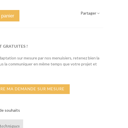
Partager
 panier
T GRATUITES !
adaptation sur mesure par nos menuisiers, retenez bien la
ous la communiquer en même temps que votre projet et
IRE MA DEMANDE SUR MESURE
 de souhaits
techniques