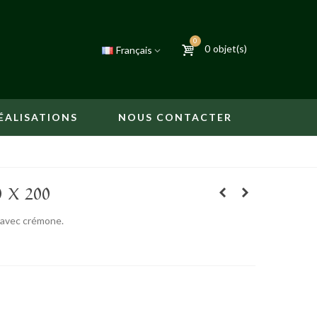
0
0
objet(s)
Français
ÉALISATIONS
NOUS CONTACTER
 X 200
 avec crémone.