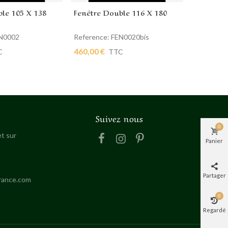
le 105 X 138
Fenêtre Double 116 X 180
IMPOSTE 
 panier
Ajouter au panier
Ajout
EN0002
Reference: FEN0020bis
Reference
460,00 €
180,00 €
C
TTC
Suivez nous
0
t sur
Panier
Partager
rance.com
0
Regardé