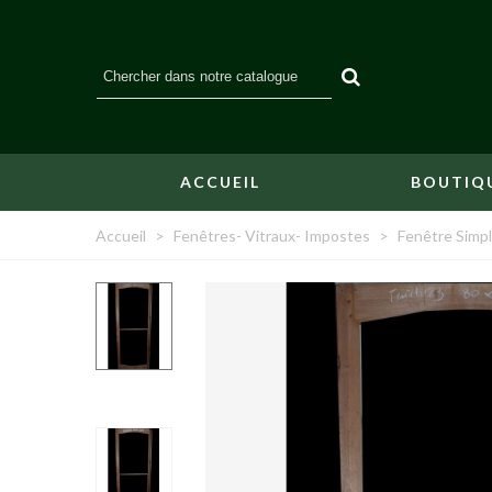
ACCUEIL
BOUTIQ
Accueil
>
Fenêtres- Vitraux- Impostes
>
Fenêtre Simpl