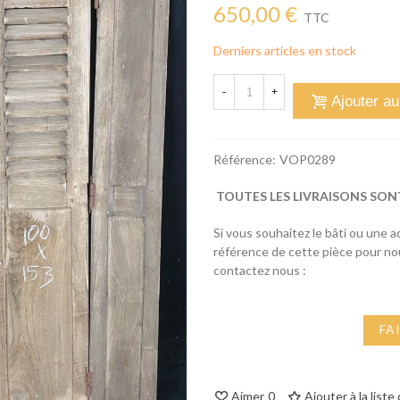
650,00 €
TTC
Derniers articles en stock
-
+
Ajouter au
Référence:
VOP0289
TOUTES LES LIVRAISONS SON
Si vous souhaitez le bâti ou une 
référence de cette pièce pour n
contactez nous :
FA
Aimer
0
Ajouter à la liste