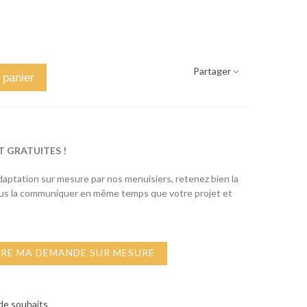
Partager
 panier
T GRATUITES !
adaptation sur mesure par nos menuisiers, retenez bien la
ous la communiquer en même temps que votre projet et
IRE MA DEMANDE SUR MESURE
 de souhaits