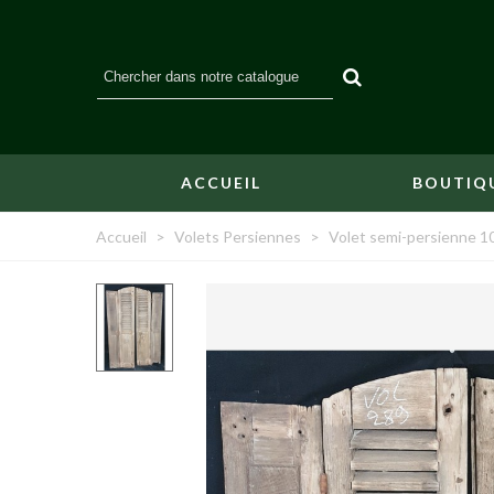
ACCUEIL
BOUTIQ
Accueil
>
Volets Persiennes
>
Volet semi-persienne 1