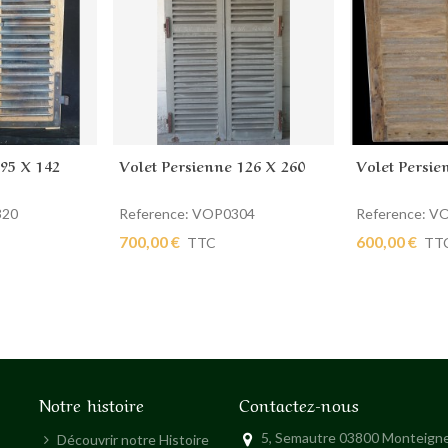
 95 X 142
Volet Persienne 126 X 260
Volet Persie
ier
Ajouter au panier
Ajouter au
320
Reference: VOP0304
Reference: V
700,00 €
600,00 €
TTC
TT
Notre histoire
Contactez-nous
5, Semautre 03800 Monteigne
Découvrir notre Histoire