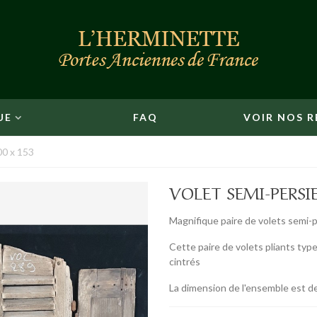
UE
FAQ
VOIR NOS R
00 x 153
VOLET SEMI-PERSI
Magnifique paire de volets semi-
Cette paire de volets pliants ty
cintrés
La dimension de l'ensemble est d