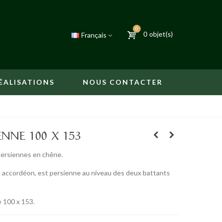
0
0
objet(s)
Français
ÉALISATIONS
NOUS CONTACTER
ENNE 100 X 153
persiennes en chêne.
pe accordéon, est persienne au niveau des deux battants
e 100 x 153.