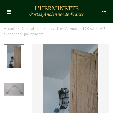
Accueil
>
Quincaillerie
>
Targettes Verrous
>
LOQUETEAU
avec anneau pour placard