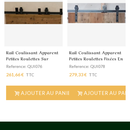
Rail Coulissant Apparent
Rail Coulissant Apparent
Petites Roulettes Sur
Petites Roulettes Fixées En
Champ De Porte
Façade
Reference: QUI076
Reference: QUI078
261,66 €
279,33 €
TTC
TTC
AJOUTER AU PANIER
AJOUTER AU PAN