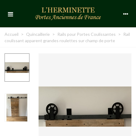
Accueil
>
Quincaillerie
>
Rails pour Portes Coulissantes
>
Rail
coulissant apparent grandes roulettes sur champ de porte