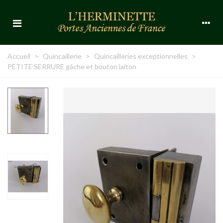
Accueil
>
Quincaillerie
>
Quincailleries exceptionnelles
>
PETITE SERRURE gâche et bouton laiton