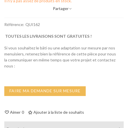
Il n'y a pas assez de produits en stock.
Partager
Référence:
QUI162
TOUTES LES LIVRAISONS SONT GRATUITES !
Si vous souhaitez le bâti ou une adaptation sur mesure par nos
menuisiers, retenez bien la référence de cette pièce pour nous
la communiquer en même temps que votre projet et contactez
nous :
FAIRE MA DEMANDE SUR MESURE
Aimer
0
Ajouter à la liste de souhaits