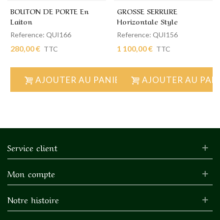
BOUTON DE PORTE En
GROSSE SERRURE
Laiton
Horizontale Style
Transition
Reference: QUI166
Reference: QUI156
280,00 €
1 100,00 €
TTC
TTC
AJOUTER AU PANIER
AJOUTER AU PAN
Service client
Mon compte
Notre histoire