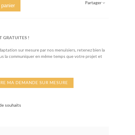
Partager
 panier
T GRATUITES !
adaptation sur mesure par nos menuisiers, retenez bien la
ous la communiquer en même temps que votre projet et
IRE MA DEMANDE SUR MESURE
 de souhaits