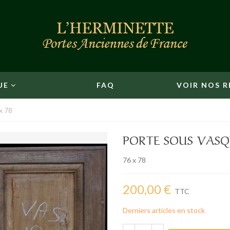
UE
FAQ
VOIR NOS R
x 78
PORTE SOUS VASQU
76 x 78
200,00 €
TTC
Derniers articles en stock