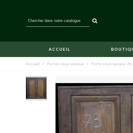
ACCUEIL
BOUTIQ
Accueil
>
Portes sous vasque
>
Porte sous vasque 76 