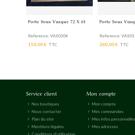
Porte Sous Vasque 72 X 61
Porte Sous Vasq
Ajouter au panier
Ajouter au pan
Reference: VAS0304
Reference: VAS01
150,00 €
260,00 €
TTC
TTC
Service client
Mon compte
Nos boutiques
Mon compte
Nous contacter
Mes commandes
Plan du site
Mes infos personnelle
Mentions légales
Mes adresses
Conditions d'utilisation