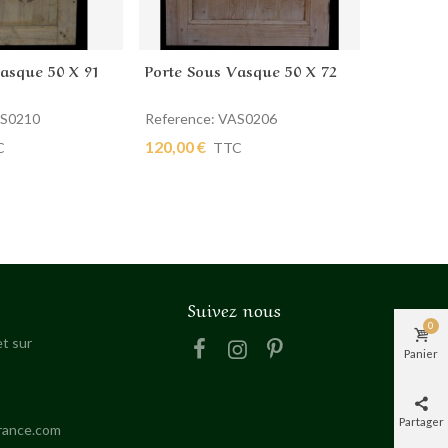
Vasque 50 X 91
Porte Sous Vasque 50 X 72
Porte So
 panier
Ajouter au panier
Ajout
AS0210
Reference: VAS0206
Reference
120,00 €
280,00 €
C
TTC
Suivez nous
0
t sur
Panier
Partager
rance.com