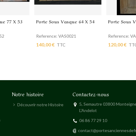
ue 77 X 53
Porte Sous Vasque 64 X 54
Porte Sous 
ier
Ajouter au panier
Ajouter au
52
Reference: VAS0021
Reference: V
140,00 €
120,00 €
TTC
TT
Notre histoire
Contactez-nous
5, Semautre 03800 Monteigne
Découvrir notre Histoire
L'Andelot
s
06 86 77 29 10
contact@portesanciennesdef