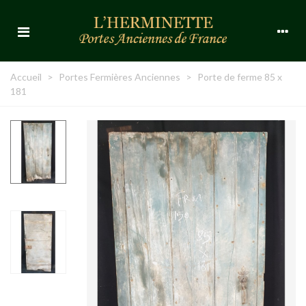
Accueil
>
Portes Fermières Anciennes
>
Porte de ferme 85 x
181