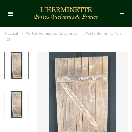
Accueil
>
Portes Fermières Anciennes
>
Porte de ferme 73 x
208