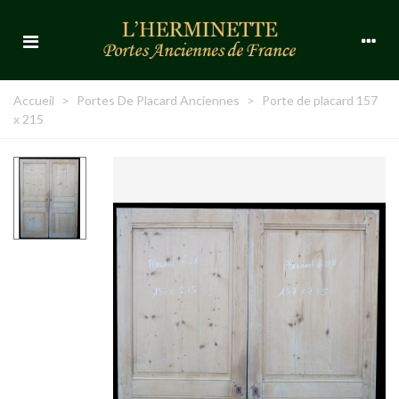
Accueil
>
Portes De Placard Anciennes
>
Porte de placard 157
x 215