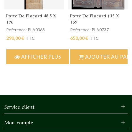
Porte De Placard 48.5 X
Porte De Placard 133 X
196
169
Reference: PLA0368
Reference: PLA0737
290,00 €
650,00 €
TTC
TTC
AFFICHER PLUS
AJOUTER AU PAN
Service client
Mon compte