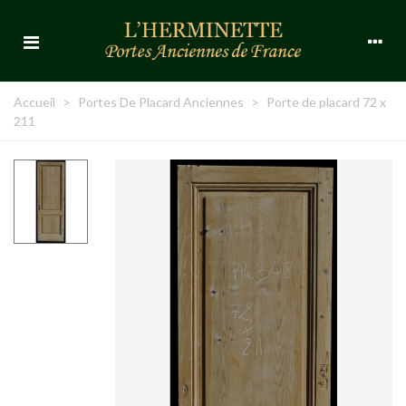
Accueil
>
Portes De Placard Anciennes
>
Porte de placard 72 x
211