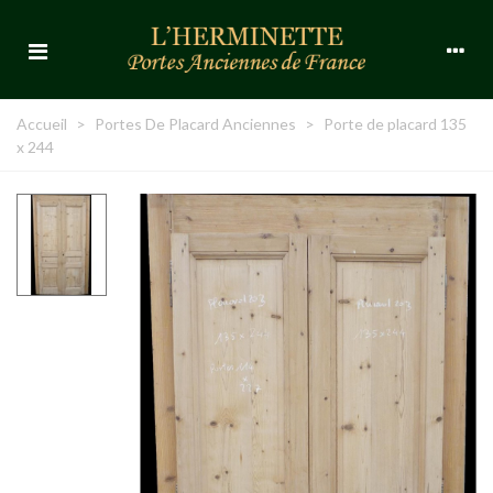
Accueil
>
Portes De Placard Anciennes
>
Porte de placard 135
x 244