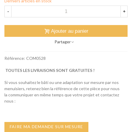
Derniers articles en stock
-
+
Ajouter au panier
Partager
Référence:
COM0528
TOUTES LES LIVRAISONS SONT GRATUITES !
Si vous souhaitez le bâti ou une adaptation sur mesure par nos
menuisiers, retenez bien la référence de cette pièce pour nous
la communiquer en même temps que votre projet et contactez
nous :
FAIRE MA DEMANDE SUR MESURE