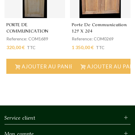
PORTE DE
Porte De Communication
COMMUNICATION
129 X 204
SIMPLE 60 X 199
Reference: COM1689
Reference: COM0269
320,00 €
1 350,00 €
TTC
TTC
AJOUTER AU PANIER
AJOUTER AU PAN
Service client
Mon compte