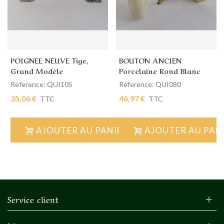
POIGNEE NEUVE Tige,
BOUTON ANCIEN
Grand Modèle
Porcelaine Rond Blanc
Reference: QUI105
Reference: QUI080
35,06 €
46,97 €
TTC
TTC
AJOUTER AU PANIER
AJOUTER AU PAN
Service client