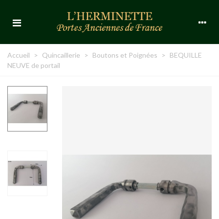
Accueil
>
Quincaillerie
>
Boutons et Poignées
>
BEQUILLE
NEUVE de portail