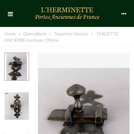
Home
>
Quincaillerie
>
Targettes Verrous
>
TARGETTE
ANCIENNE rustique / 18ème