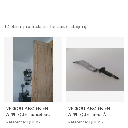
12 other products in the same category:
VERROU ANCIEN EN
VERROU ANCIEN EN
APPLIQUE Loqueteau
APPLIQUE Lame À
Pour Placard Avec
Ressort De Placard 22 X
Reference: QUI066
Reference: QUI067
Anneau Et Fil Torsadé
115 Mm