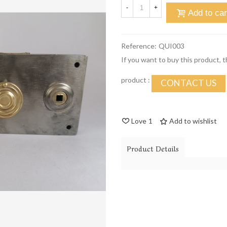
-
+
Add to car
Reference:
QUI003
If you want to buy this product, 
product :
CONTACT US
Love
1
Add to wishlist
Product Details