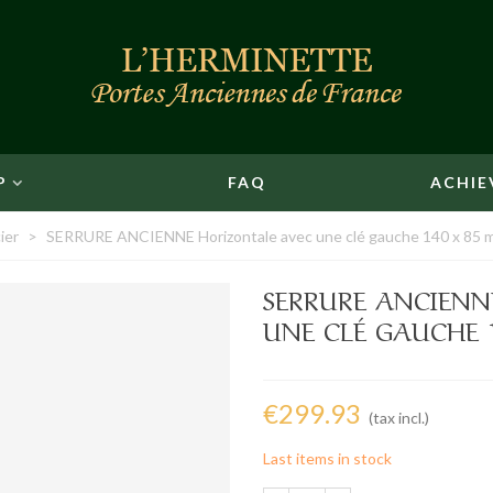
P
FAQ
ACHIE
ier
>
SERRURE ANCIENNE Horizontale avec une clé gauche 140 x 85 
SERRURE ANCIENN
UNE CLÉ GAUCHE 
€299.93
(tax incl.)
Last items in stock