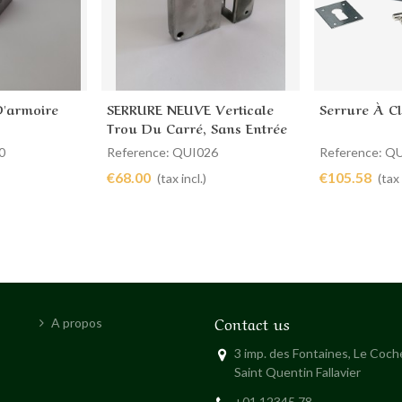
D'armoire
SERRURE NEUVE Verticale
Serrure À Cl
Add to cart
Add to 
Trou Du Carré, Sans Entrée
De Clé Gauche 70 X 110 Mm
0
Reference: QUI026
Reference: Q
€68.00
€105.58
(tax incl.)
(tax 
Contact us
A propos
3 imp. des Fontaines, Le Coc
Saint Quentin Fallavier
+01 12345 78