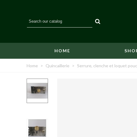
HOME
SHO
Home
>
Quincaillerie
>
Serrure, clenche et loquet pouc