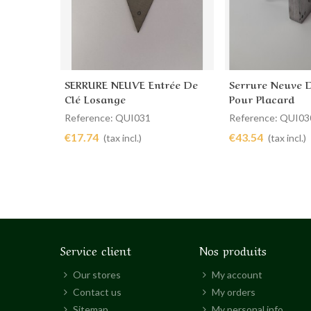
SERRURE NEUVE Entrée De
Serrure Neuve 
Add to cart
Add to cart
Clé Losange
Pour Placard
Reference: QUI031
Reference: QUI03
€17.74
€43.54
(tax incl.)
(tax incl.)
Service client
Nos produits
Our stores
My account
Contact us
My orders
Sitemap
My personal info