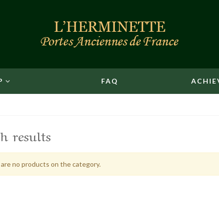
P
FAQ
ACHIE
h results
are no products on the category.